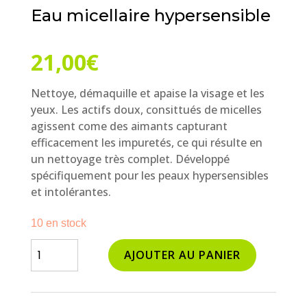
Eau micellaire hypersensible
21,00
€
Nettoye, démaquille et apaise la visage et les
yeux. Les actifs doux, consittués de micelles
agissent come des aimants capturant
efficacement les impuretés, ce qui résulte en
un nettoyage très complet. Développé
spécifiquement pour les peaux hypersensibles
et intolérantes.
10 en stock
quantité
AJOUTER AU PANIER
de
Eau
micellaire