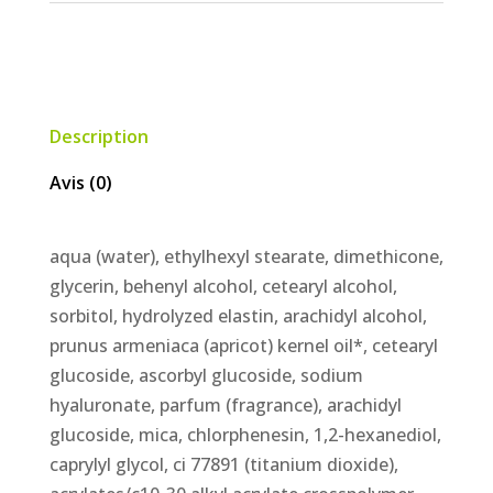
hydraconfort
riche
Description
Avis (0)
aqua (water), ethylhexyl stearate, dimethicone,
glycerin, behenyl alcohol, cetearyl alcohol,
sorbitol, hydrolyzed elastin, arachidyl alcohol,
prunus armeniaca (apricot) kernel oil*, cetearyl
glucoside, ascorbyl glucoside, sodium
hyaluronate, parfum (fragrance), arachidyl
glucoside, mica, chlorphenesin, 1,2-hexanediol,
caprylyl glycol, ci 77891 (titanium dioxide),