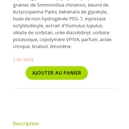
graines de Simmondsia chinensis, beurre de
butyrosperme Parkii, behénate de glycéryle,
huile de ricin hydrogénée PEG-7, myristate
octyldodécyle, extrait d’Humulus lupulus,
oléate de sorbitan, urée diazolidinyl, sorbate
potassique, copolymère VP/VA, parfum, acide
citrique, linalool, limonène.
1 en stock
AJOUTER AU PANIER
quantité
de
Crème
de
nuit
anti-
âge
Description