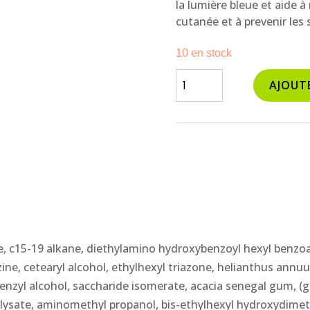
la lumière bleue et aide à 
cutanée et à prevenir les 
10 en stock
quantité
AJOUT
de
crème
anti-
âge
jour
uv
SPF30
te, c15-19 alkane, diethylamino hydroxybenzoyl hexyl benzoat
ne, cetearyl alcohol, ethylhexyl triazone, helianthus ann
, benzyl alcohol, saccharide isomerate, acacia senegal gum,
e) lysate, aminomethyl propanol, bis-ethylhexyl hydroxydi