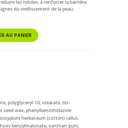
réduire les ridules, à renforcer la barrière
signes du vieillissement de la peau.
ER AU PANIER
e, polyglyceryl-10, stearate, bis-
uus seed wax, phenylbenzimidazole
 (gossypium herbaceum (cotton) callus
methoxy benzylmalonate, xanthan gum,