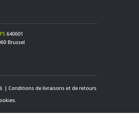
PS
640601
060 Brussel
é.
|
Conditions de livraisons et de retours
ookies
.