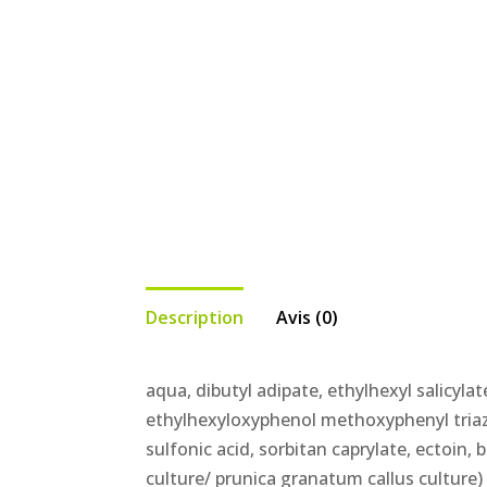
Description
Avis (0)
aqua, dibutyl adipate, ethylhexyl salicyla
ethylhexyloxyphenol methoxyphenyl triazi
sulfonic acid, sorbitan caprylate, ectoin
culture/ prunica granatum callus cultur