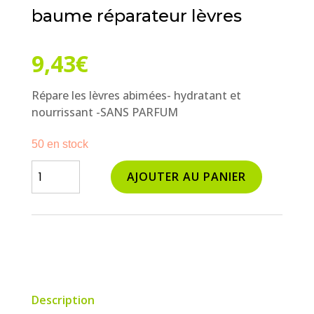
baume réparateur lèvres
9,43
€
Répare les lèvres abimées- hydratant et
nourrissant -SANS PARFUM
50 en stock
quantité
AJOUTER AU PANIER
de
baume
réparateur
lèvres
Description